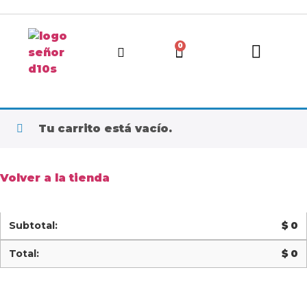
0
Tu carrito está vacío.
Volver a la tienda
$
0
$
0