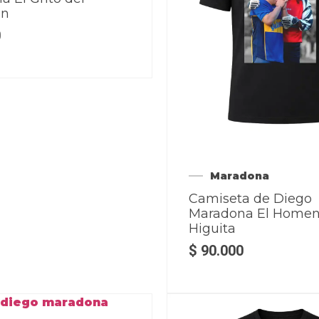
ón
0
Maradona
Camiseta de Diego
Maradona El Homen
Higuita
$
90.000