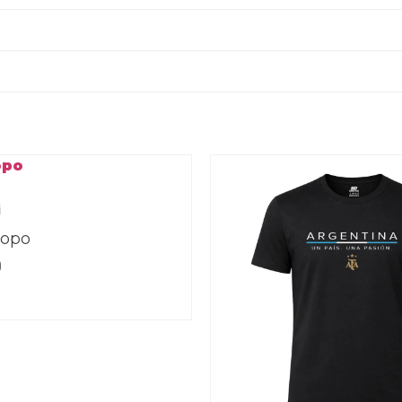
i
Topo
0