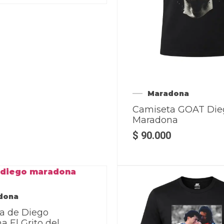
Maradona
Camiseta GOAT Die
Maradona
$
90.000
dona
a de Diego
 El Grito del