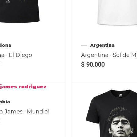
dona
Argentina
a · El Diego
Argentina · Sol de 
0
$
90.000
mbia
a James · Mundial
0