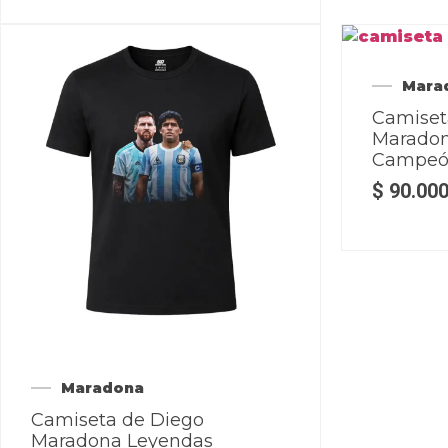
Mara
Camiset
Maradona
Campe
$
90.00
Maradona
Camiseta de Diego
Maradona Leyendas