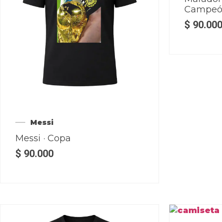
Campe
$
90.00
Messi
Messi · Copa
$
90.000