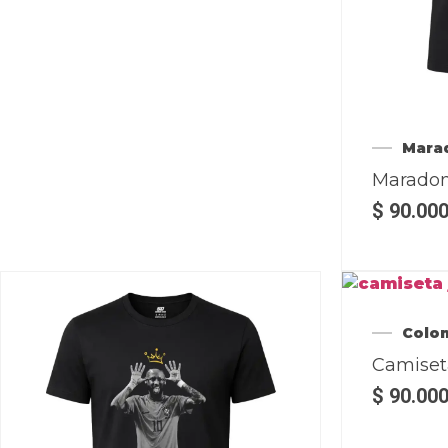
Mara
Maradon
$
90.00
Colo
Camiset
$
90.00