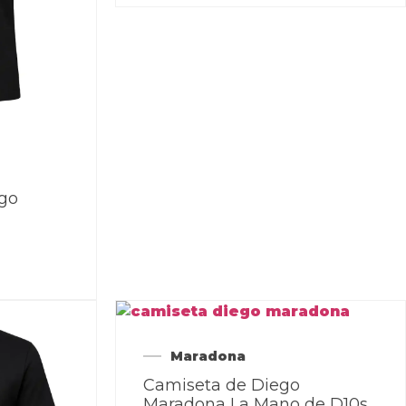
go
Maradona
Camiseta de Diego
Maradona La Mano de D10s